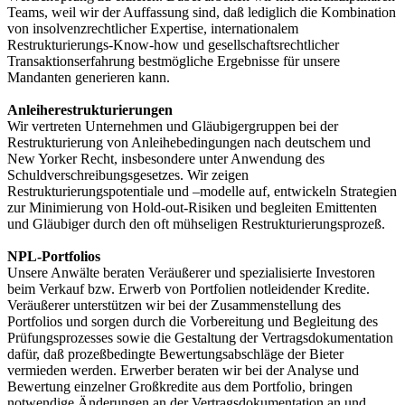
Teams, weil wir der Auffassung sind, daß lediglich die Kombination
von insolvenzrechtlicher Expertise, internationalem
Restrukturierungs-Know-how und gesellschaftsrechtlicher
Transaktionserfahrung bestmögliche Ergebnisse für unsere
Mandanten generieren kann.
Anleiherestrukturierungen
Wir vertreten Unternehmen und Gläubigergruppen bei der
Restrukturierung von Anleihebedingungen nach deutschem und
New Yorker Recht, insbesondere unter Anwendung des
Schuldverschreibungsgesetzes. Wir zeigen
Restrukturierungspotentiale und –modelle auf, entwickeln Strategien
zur Minimierung von Hold-out-Risiken und begleiten Emittenten
und Gläubiger durch den oft mühseligen Restrukturierungsprozeß.
NPL-Portfolios
Unsere Anwälte beraten Veräußerer und spezialisierte Investoren
beim Verkauf bzw. Erwerb von Portfolien notleidender Kredite.
Veräußerer unterstützen wir bei der Zusammenstellung des
Portfolios und sorgen durch die Vorbereitung und Begleitung des
Prüfungsprozesses sowie die Gestaltung der Vertragsdokumentation
dafür, daß prozeßbedingte Bewertungsabschläge der Bieter
vermieden werden. Erwerber beraten wir bei der Analyse und
Bewertung einzelner Großkredite aus dem Portfolio, bringen
notwendige Änderungen an der Vertragsdokumentation an und