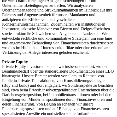
die wirtschaftlich richtigen Anlageentscheidungen für ihre
Unternehmensbeteiligungen zu treffen. Wir analysieren
Übernahmeangebote und Strukturmaßnahmen im Hinblick auf ihre
Fairness und Angemessenheit für unsere Mandanten und
antizipieren die Effekte von nachgeschalteten
Konzernierungsmaßnahmen. Zudem helfen wir institutionellen
Investoren, taktische Manöver von Bietern und Zielgesellschaften
sowie strukturelle Schwächen von Angeboten aufzudecken. Wir
entwickeln rechtliche und kommunikative Strategien, um eine faire
und angemessene Behandlung von Finanzinvestoren durchzusetzen,
wo dies im Hinblick auf Interessenkonflikte oder eine erkennbare
Verkürzung der Anlegerinteressen geboten erscheint.
Private Equity
Private-Equity-Investoren beraten wir insbesondere dort, wo der
Beratungsbedarf über die standardisierte Dokumentation eines LBO
hinausgeht. Unsere Berater werden vor allem im Rahmen von
Public-to-Private-Transaktionen, von Konsolidierungsstrategien
(Buy-and-build) und dort engagiert, wo Sonderaspekte zu beachten
sind, etwa beim Erwerb insolvenzgefährdeter Unternehmen über die
Darlehensgeberposition, bei Immobilientransaktionen oder bei der
Eingehung von Minderheitspositionen durch Finanzinvestoren und
deren Finanzierung. Von Beginn an schalten wir unsere
Finanzierungsspezialisten und auf Belange von Finanzinvestoren
spezialisierten Anwälte ein und stellen so die fortlaufende